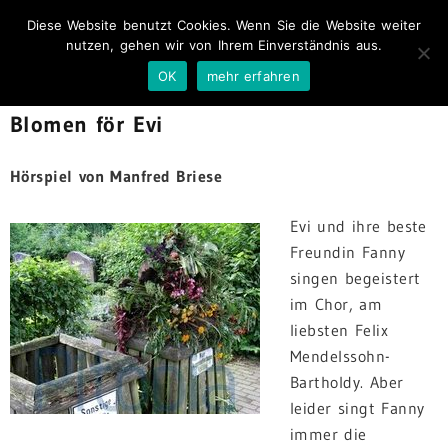
Diese Website benutzt Cookies. Wenn Sie die Website weiter
nutzen, gehen wir von Ihrem Einverständnis aus.
OK
mehr erfahren
Blomen för Evi
Hörspiel von Manfred Briese
Evi und ihre beste
Freundin Fanny
singen begeistert
im Chor, am
liebsten Felix
Mendelssohn-
Bartholdy. Aber
leider singt Fanny
immer die