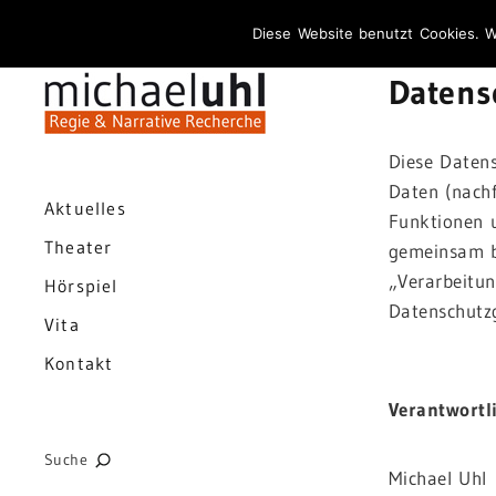
Diese Website benutzt Cookies. W
Datens
Diese Daten
Daten (nach
Aktuelles
Funktionen u
Theater
gemeinsam be
„Verarbeitun
Hörspiel
Datenschutz
Vita
.
Kontakt
Verantwortl
Suche
Michael Uhl