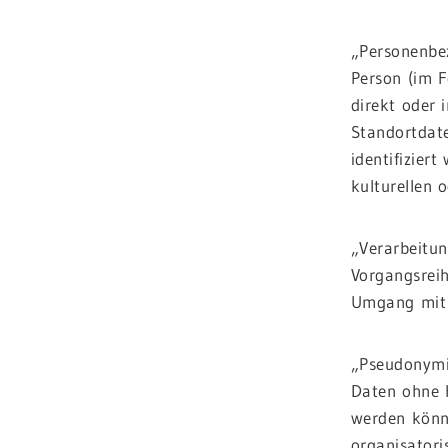
„Personenbez
Person (im F
direkt oder
Standortdat
identifizier
kulturellen o
„Verarbeitun
Vorgangsrei
Umgang mit 
„Pseudonymis
Daten ohne H
werden könn
organisatori