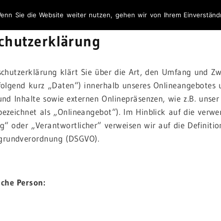
enn Sie die Website weiter nutzen, gehen wir von Ihrem Einverständ
chutzerklärung
schutzerklärung klärt Sie über die Art, den Umfang und Z
folgend kurz „Daten“) innerhalb unseres Onlineangebotes
nd Inhalte sowie externen Onlinepräsenzen, wie z.B. unser 
zeichnet als „Onlineangebot“). Im Hinblick auf die verwend
g“ oder „Verantwortlicher“ verweisen wir auf die Definitio
grundverordnung (DSGVO).
iche Person: