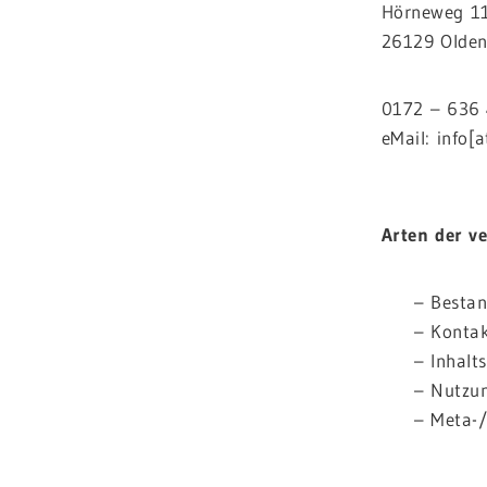
Hörneweg 1
26129 Olden
0172 – 636 
eMail: info[
.
Arten der ve
– Bestan
– Kontak
– Inhalts
– Nutzun
– Meta-/
.