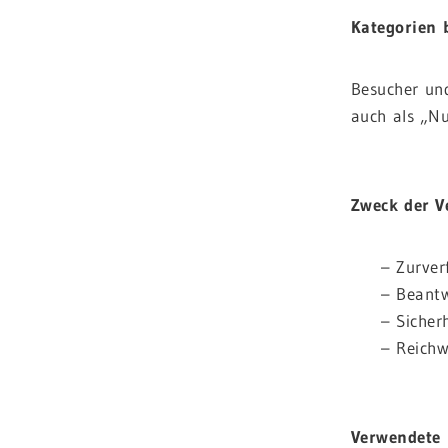
Kategorien 
Besucher un
auch als „Nu
.
Zweck der V
– Zurver
– Beant
– Siche
– Reich
.
Verwendete 