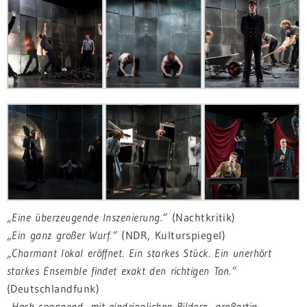
„Eine überzeugende Inszenierung.“
(
Nachtkritik
)
„Ein ganz großer Wurf.“
(NDR, Kulturspiegel)
„Charmant lokal eröffnet. Ein starkes Stück. Ein unerhört
starkes Ensemble findet exakt den richtigen Ton.“
(
Deutschlandfunk
)
„Hoch spannend, mit eindringlichen Bildern, großartig