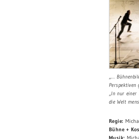
„… Bühnenbild
Perspektiven 
„In nur einer
die Welt mens
Regie:
Micha
Bühne + Ko
Musik:
Micha