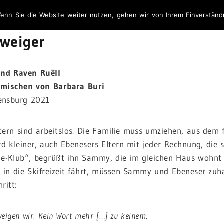
enn Sie die Website weiter nutzen, gehen wir von Ihrem Einverständ
weiger
und Raven Ruëll
mischen von Barbara Buri
ensburg 2021
tern sind arbeitslos. Die Familie muss umziehen, aus dem
rd kleiner, auch Ebenesers Eltern mit jeder Rechnung, die s
ße-Klub“, begrüßt ihn Sammy, die im gleichen Haus wohnt u
 in die Skifreizeit fährt, müssen Sammy und Ebeneser zuh
ritt:
weigen wir. Kein Wort mehr […] zu keinem.