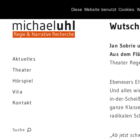
Diese Website benutzt Cookies. W
Wutsch
Jan Sobrie 
Aus dem Flä
Aktuelles
Theater Reg
Theater
Hörspiel
Ebenesers El
Und alles wi
Vita
in-der-Schei
Kontakt
ganze Klasse
radikalen Sch
Suche
„Ab jetzt sch