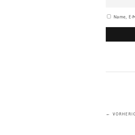
Name, E-M
Alternative:
← VORHERI